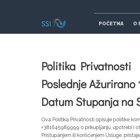
POČETNA
O 
Politika Privatnosti
Poslednje Ažurirano
Datum Stupanja na 
Ova Politika Privatnosti opisuje politike ko
+381645989999 o prikupljanju, upotrebi i otkr
Pristupanjem ili korišćenjem Usluge, pristaj