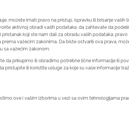
je, možete imati pravo na pristup, ispravku ili brisanje vaših li
igovorite aktivnoj obradi vaših podataka, da zahtevate da pode
ji pristanak koji ste nam dali za obradu vaših podataka, pra
a prema važećim zakonima. Da biste ostvarili ova prava, može
du sa važećim zakonom.
 da prikupimo ili obradimo potrebne lične informacije ili po
ristupite ili koristite usluge za koje su vaše informacije tra
ristimo ove i vašim izborima u vezi sa ovim tehnologijama p