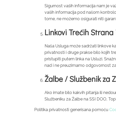
Sigurnost vaših informacija nam je v
vaših informacija pod našom kontrolo
tome, ne možemo osigurati niti garantov
Linkovi Trećih Strana
Naša Usluga može sadržati linkove ka 
privatnosti i druge prakse bilo kojih t
pristupiti putem linka na Usluzi. Sna
nad i ne preuzimamo odgovornost za sadr
Žalbe / Službenik za 
Ako imate bilo kakvih pitanja ili ne
Službeniku za Žalbe na SSI DOO, Top
Politika privatnosti generisana pomoću
Coo