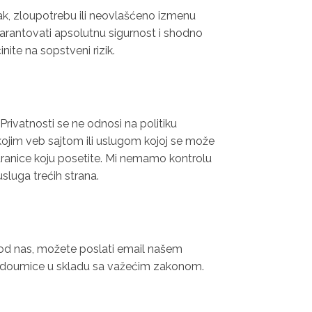
ak, zloupotrebu ili neovlašćeno izmenu
arantovati apsolutnu sigurnost i shodno
nite na sopstveni rizik.
rivatnosti se ne odnosi na politiku
lo kojim veb sajtom ili uslugom kojoj se može
stranice koju posetite. Mi nemamo kontrolu
usluga trećih strana.
 kod nas, možete poslati email našem
nedoumice u skladu sa važećim zakonom.