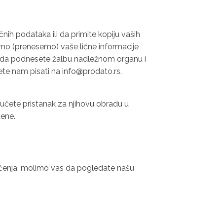
čnih podataka ili da primite kopiju vaših
limo (prenesemo) vaše lične informacije
vo da podnesete žalbu nadležnom organu i
te nam pisati na info@prodato.rs.
vučete pristanak za njihovu obradu u
žene.
raćenja, molimo vas da pogledate našu