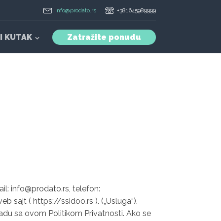
info@prodato.rs
+381645989999
I KUTAK
Zatražite ponudu
il: info@prodato.rs, telefon:
 sajt ( https://ssidoo.rs ). („Usluga“).
skladu sa ovom Politikom Privatnosti. Ako se