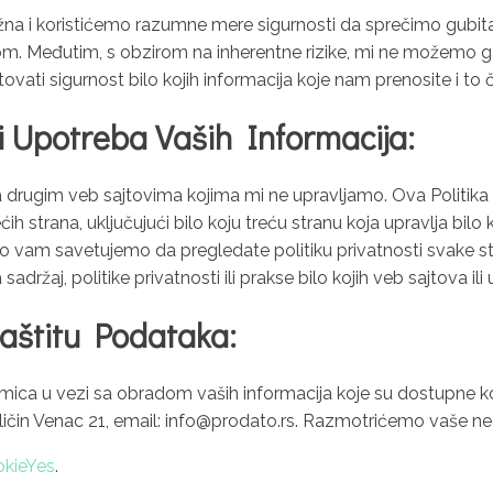
ažna i koristićemo razumne mere sigurnosti da sprečimo gubit
m. Međutim, s obzirom na inherentne rizike, mi ne možemo g
ati sigurnost bilo kojih informacija koje nam prenosite i to či
 i Upotreba Vaših Informacija:
drugim veb sajtovima kojima mi ne upravljamo. Ova Politika P
rećih strana, uključujući bilo koju treću stranu koja upravlja bi
žno vam savetujemo da pregledate politiku privatnosti svake 
žaj, politike privatnosti ili prakse bilo kojih veb sajtova ili 
Zaštitu Podataka:
doumica u vezi sa obradom vaših informacija koje su dostupne
ličin Venac 21, email: info@prodato.rs. Razmotrićemo vaše 
kieYes
.