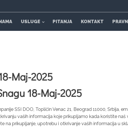
NAMA
USLUGE
PITANJA
KONTAKT
PRAVN
 18-Maj-2025
Snagu 18-Maj-2025
mpanije SSI DOO, Topličin Venac 21, Beograd 11000, Srbija, ema
ivanju vaših informacija koje prikupljamo kada koristite naš veb
ete na prikupljanje, upotrebu i otkrivanje vaših informacija u 