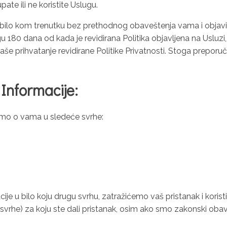
ate ili ne koristite Uslugu.
 bilo kom trenutku bez prethodnog obaveštenja vama i objavić
gu 180 dana od kada je revidirana Politika objavljena na Usluzi,
še prihvatanje revidirane Politike Privatnosti. Stoga prepor
Informacije:
jamo o vama u sledeće svrhe:
ije u bilo koju drugu svrhu, zatražićemo vaš pristanak i kori
(svrhe) za koju ste dali pristanak, osim ako smo zakonski oba