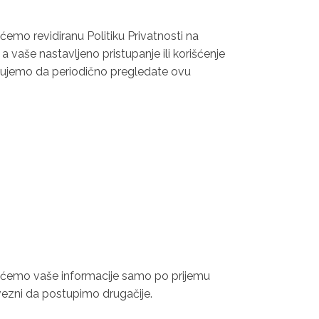
emo revidiranu Politiku Privatnosti na
 a vaše nastavljeno pristupanje ili korišćenje
učujemo da periodično pregledate ovu
stićemo vaše informacije samo po prijemu
vezni da postupimo drugačije.