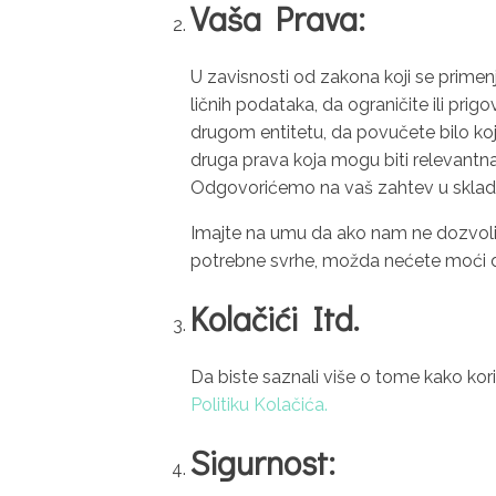
Vaša Prava:
U zavisnosti od zakona koji se primenju
ličnih podataka, da ograničite ili pr
drugom entitetu, da povučete bilo ko
druga prava koja mogu biti relevantn
Odgovorićemo na vaš zahtev u skla
Imajte na umu da ako nam ne dozvolite
potrebne svrhe, možda nećete moći da p
Kolačići Itd.
Da biste saznali više o tome kako ko
Politiku Kolačića.
Sigurnost: