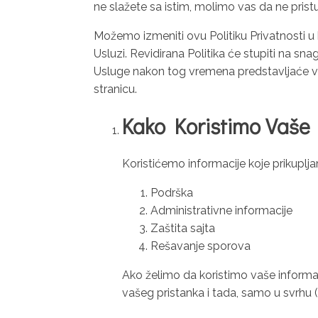
ne slažete sa istim, molimo vas da ne pristup
Možemo izmeniti ovu Politiku Privatnosti u
Usluzi. Revidirana Politika će stupiti na sna
Usluge nakon tog vremena predstavljaće va
stranicu.
Kako Koristimo Vaše 
Koristićemo informacije koje prikupl
Podrška
Administrativne informacije
Zaštita sajta
Rešavanje sporova
Ako želimo da koristimo vaše informac
vašeg pristanka i tada, samo u svrhu 